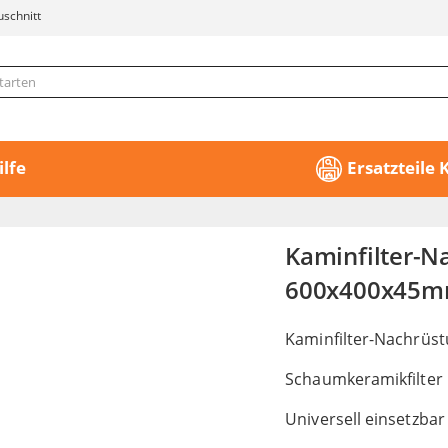
uschnitt
ilfe
Ersatzteile
Kaminfilter-N
600x400x45
Kaminfilter-Nachrüs
Schaumkeramikfilter
Universell einsetzbar