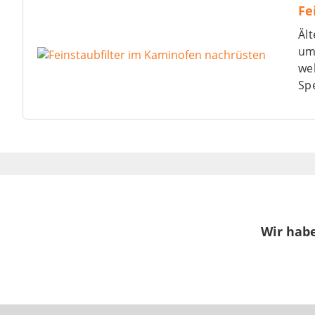
Fe
Äl
um 
wel
Spe
Wir habe