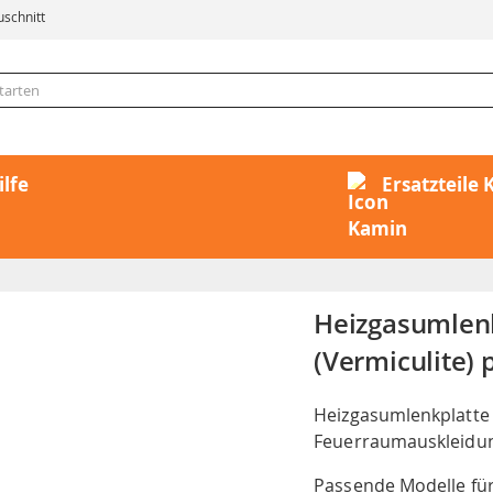
uschnitt
ilfe
Ersatzteile
Heizgasumlen
(Vermiculite) 
Heizgasumlenkplatte
Feuerraumauskleidu
Passende Modelle für