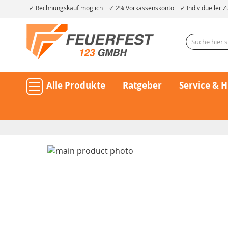
Rechnungskauf möglich
2% Vorkassenskonto
Individueller Z
Alle Produkte
Ratgeber
Service & H
Skip
to
the
end
of
the
Skip
images
to