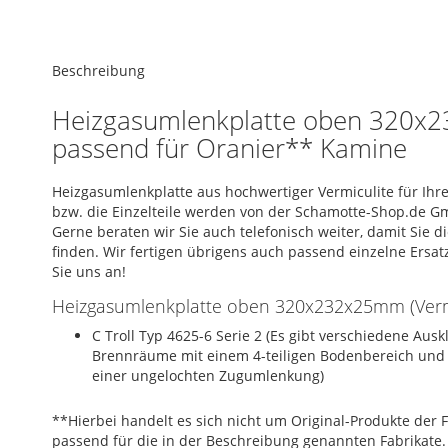
of
the
Skip
images
to
Beschreibung
gallery
the
beginning
Heizgasumlenkplatte oben 320x2
of
passend für Oranier** Kamine
the
images
gallery
Heizgasumlenkplatte aus hochwertiger Vermiculite für Ih
bzw. die Einzelteile werden von der Schamotte-Shop.de G
Gerne beraten wir Sie auch telefonisch weiter, damit Sie 
finden. Wir fertigen übrigens auch passend einzelne Ersat
Sie uns an!
Heizgasumlenkplatte oben 320x232x25mm (Vermi
C Troll Typ 4625-6 Serie 2 (Es gibt verschiedene Aus
Brennräume mit einem 4-teiligen Bodenbereich und
einer ungelochten Zugumlenkung)
**Hierbei handelt es sich nicht um Original-Produkte der F
passend für die in der Beschreibung genannten Fabrikate.