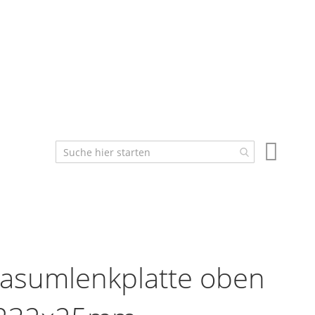
Mein W
asumlenkplatte oben