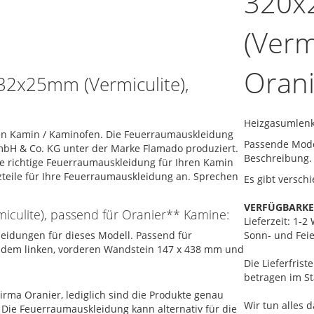
320x
(Verm
Oran
32x25mm (Vermiculite),
Heizgasumlenk
ren Kamin / Kaminofen. Die Feuerraumauskleidung
Passende Model
mbH & Co. KG unter der Marke Flamado produziert.
Beschreibung.
die richtige Feuerraumauskleidung für Ihren Kamin
zteile für Ihre Feuerraumauskleidung an. Sprechen
Es gibt versch
VERFÜGBARKE
culite), passend für Oranier** Kamine:
Lieferzeit: 1-
kleidungen für dieses Modell. Passend für
Sonn- und Feie
 dem linken, vorderen Wandstein 147 x 438 mm und
Die Lieferfris
betragen im St
irma Oranier, lediglich sind die Produkte genau
Wir tun alles d
 Die Feuerraumauskleidung kann alternativ für die