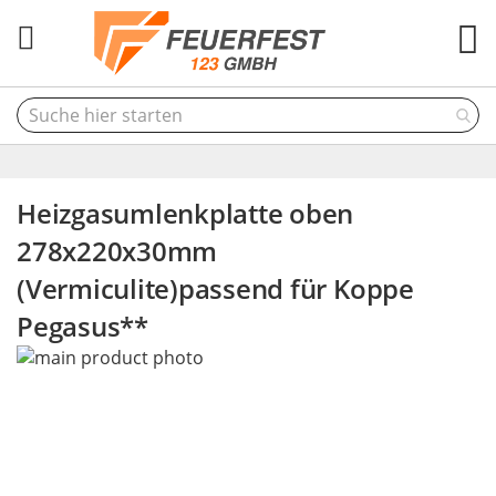
M
Heizgasumlenkplatte oben
278x220x30mm
(Vermiculite)passend für Koppe
Pegasus**
Skip
to
the
end
of
the