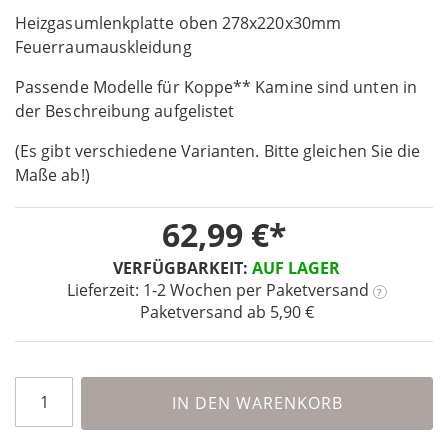
Skip
images
to
Heizgasumlenkplatte oben 278x220x30mm
gallery
the
Feuerraumauskleidung
beginning
Passende Modelle für Koppe** Kamine sind unten in
of
the
der Beschreibung aufgelistet
images
(Es gibt verschiedene Varianten. Bitte gleichen Sie die
gallery
Maße ab!)
62,99 €
VERFÜGBARKEIT:
AUF LAGER
Lieferzeit: 1-2 Wochen
per Paketversand
?
Paketversand ab 5,90 €
IN DEN WARENKORB