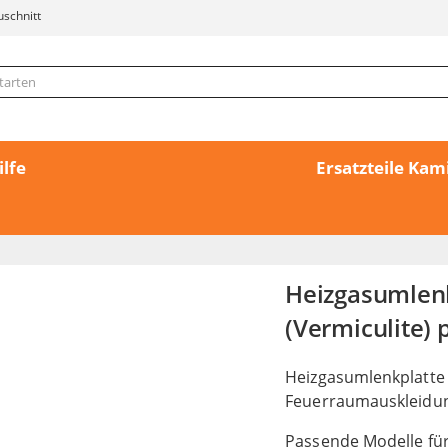
uschnitt
ilfe
Ersatzteile Ka
Heizgasumlen
(Vermiculite) 
Heizgasumlenkplatte
Feuerraumauskleidu
Passende Modelle für