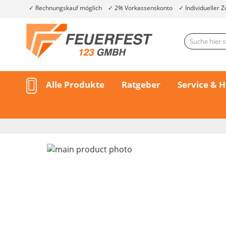
Rechnungskauf möglich
2% Vorkassenskonto
Individueller Z
Alle Produkte
Ratgeber
Service & H
Skip
to
the
end
of
the
Skip
images
to