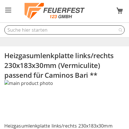
M
Heizgasumlenkplatte links/rechts
230x183x30mm (Vermiculite)
passend für Caminos Bari **
Skip
to
the
end
of
the
Skip
images
to
Heizgasumlenkplatte links/rechts 230x183x30mm
gallery