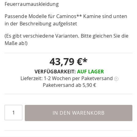
the
Feuerraumauskleidung
beginning
Passende Modelle für Caminos** Kamine sind unten
of
the
in der Beschreibung aufgelistet
images
(Es gibt verschiedene Varianten. Bitte gleichen Sie die
gallery
Maße ab!)
43,79 €
VERFÜGBARKEIT:
AUF LAGER
Lieferzeit: 1-2 Wochen
per Paketversand
?
Paketversand ab 5,90 €
IN DEN WARENKORB