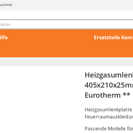
uschnitt
ilfe
Ersatzteile Ka
Heizgasumlenk
405x210x25mm 
Eurotherm **
Heizgasumlenkplatte
Feuerraumauskleidu
Passende Modelle fü