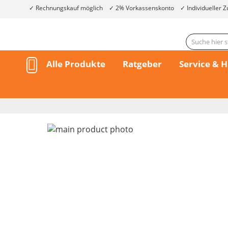
Rechnungskauf möglich
2% Vorkassenskonto
Individueller Z
Alle Produkte
Ratgeber
Service & H
Skip
to
the
end
of
the
Skip
images
to
gallery
the
beginning