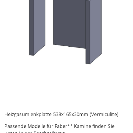
Skip
to
Heizgasumlenkplatte 538x165x30mm (Vermiculite)
the
Passende Modelle für Faber** Kamine finden Sie
beginning