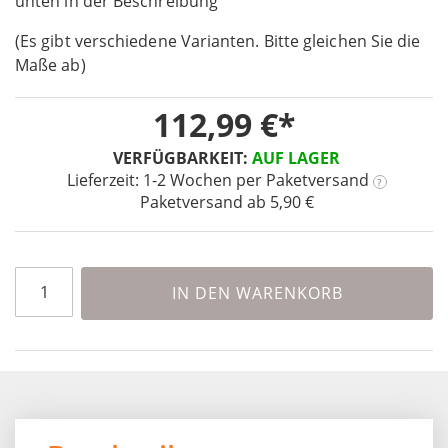
unten in der Beschreibung
of
the
(Es gibt verschiedene Varianten. Bitte gleichen Sie die
images
Maße ab)
gallery
112,99 €
VERFÜGBARKEIT:
AUF LAGER
Lieferzeit: 1-2 Wochen
per Paketversand
?
Paketversand ab 5,90 €
IN DEN WARENKORB