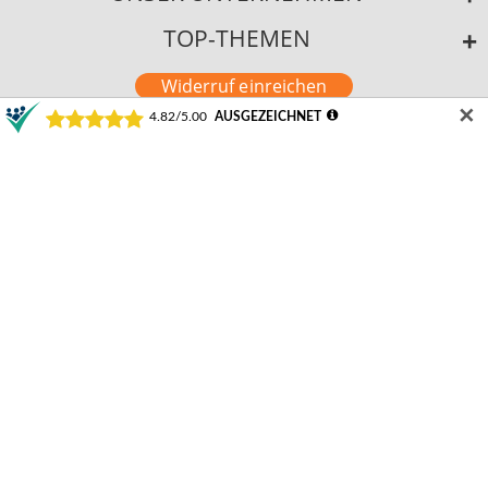
TOP-THEMEN
Widerruf einreichen
✕
©2024 Schamotte-Shop.de
Durchschnittliche Bewertung von Schamotte-Shop.de | Weeze bei Trustami:
4.82 /
5.00
mit
22.223
Bewertungen
|
Bewertungsgrundlage des Anbieters: 1 Verkaufs- und 3 Bewertungsplattformen