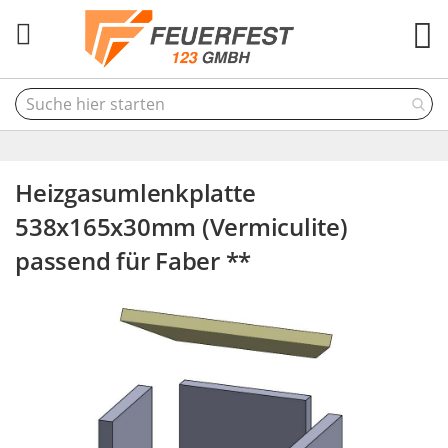
M
Heizgasumlenkplatte
538x165x30mm (Vermiculite)
passend für Faber **
Skip
to
the
end
of
the
images
gallery