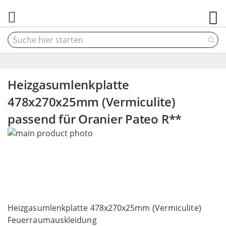
M
Heizgasumlenkplatte
478x270x25mm (Vermiculite)
passend für Oranier Pateo R**
Skip
to
the
end
of
the
Skip
images
to
Heizgasumlenkplatte 478x270x25mm (Vermiculite)
gallery
the
Feuerraumauskleidung