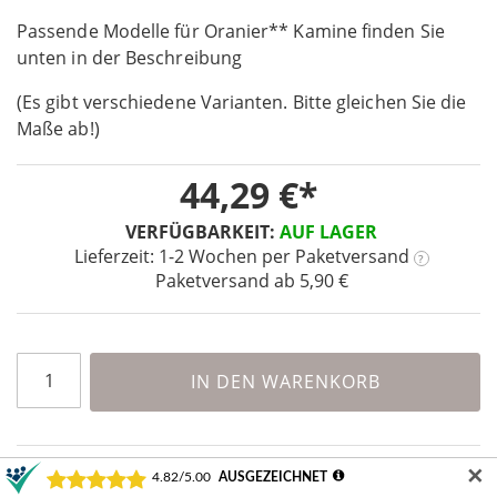
beginning
Passende Modelle für Oranier** Kamine finden Sie
of
the
unten in der Beschreibung
images
(Es gibt verschiedene Varianten. Bitte gleichen Sie die
gallery
Maße ab!)
44,29 €
VERFÜGBARKEIT:
AUF LAGER
Lieferzeit: 1-2 Wochen
per Paketversand
?
Paketversand ab 5,90 €
IN DEN WARENKORB
✕