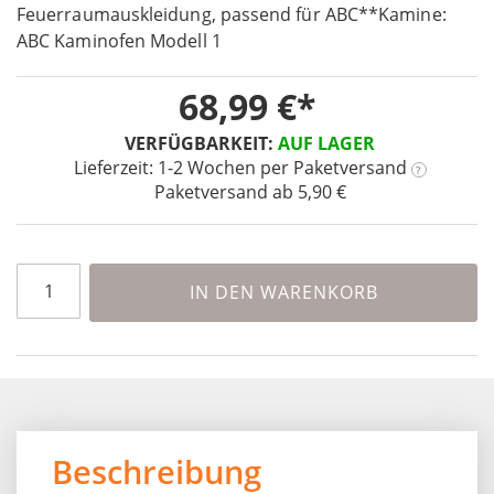
the
Feuerraumauskleidung, passend für ABC**Kamine:
beginning
ABC Kaminofen Modell 1
of
the
68,99 €
images
gallery
VERFÜGBARKEIT:
AUF LAGER
Lieferzeit: 1-2 Wochen
per Paketversand
?
Paketversand ab 5,90 €
IN DEN WARENKORB
Beschreibung