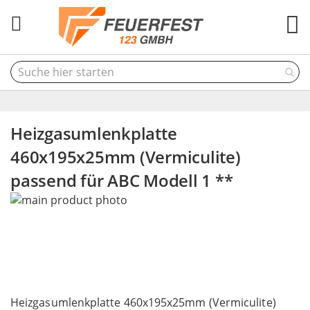
M
Heizgasumlenkplatte
460x195x25mm (Vermiculite)
passend für ABC Modell 1 **
Skip
to
the
end
of
the
Skip
images
to
Heizgasumlenkplatte 460x195x25mm (Vermiculite)
gallery