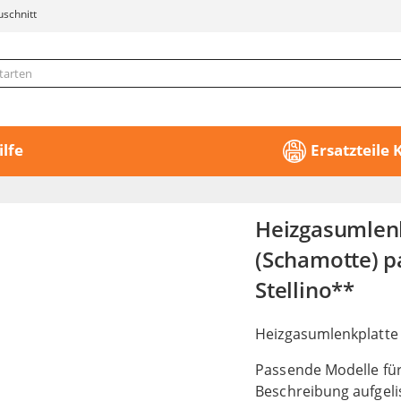
uschnitt
ilfe
Ersatzteile
Heizgasumlen
(Schamotte) p
Stellino**
Heizgasumlenkplatt
Passende Modelle für
Beschreibung aufgeli