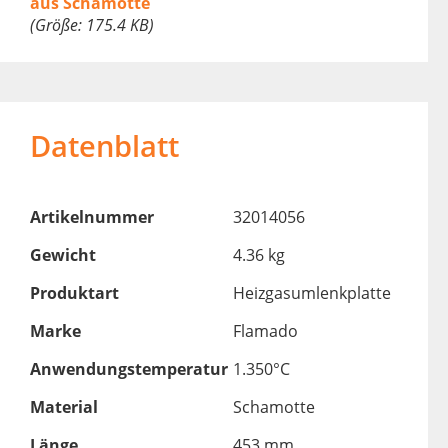
aus Schamotte
(Größe: 175.4 KB)
Datenblatt
Artikelnummer
32014056
Gewicht
4.36 kg
Produktart
Heizgasumlenkplatte
Marke
Flamado
Anwendungstemperatur
1.350°C
Material
Schamotte
Länge
453 mm