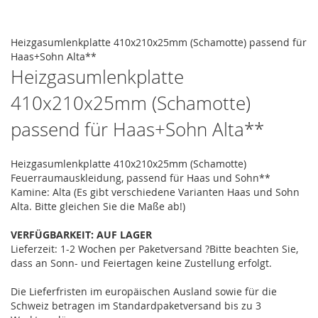
the
images
Skip
gallery
to
Heizgasumlenkplatte 410x210x25mm (Schamotte) passend für
the
Haas+Sohn Alta**
beginning
Heizgasumlenkplatte
of
410x210x25mm (Schamotte)
the
images
passend für Haas+Sohn Alta**
gallery
Heizgasumlenkplatte 410x210x25mm (Schamotte)
Feuerraumauskleidung, passend für Haas und Sohn**
Kamine: Alta (Es gibt verschiedene Varianten Haas und Sohn
Alta. Bitte gleichen Sie die Maße ab!)
VERFÜGBARKEIT:
AUF LAGER
Lieferzeit: 1-2 Wochen
per Paketversand
?
Bitte beachten Sie,
dass an Sonn- und Feiertagen keine Zustellung erfolgt.
Die Lieferfristen im europäischen Ausland sowie für die
Schweiz betragen im Standardpaketversand bis zu 3