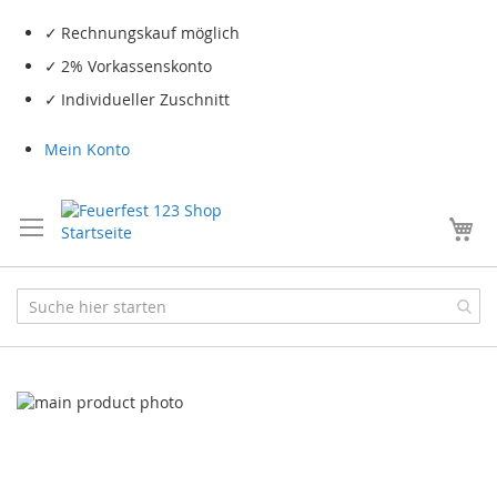
Rechnungskauf möglich
2% Vorkassenskonto
Individueller Zuschnitt
Mein Konto
Me
Skip
to
the
end
of