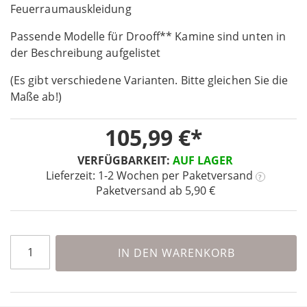
the
Feuerraumauskleidung
beginning
Passende Modelle für Drooff** Kamine sind unten in
of
the
der Beschreibung aufgelistet
images
(Es gibt verschiedene Varianten. Bitte gleichen Sie die
gallery
Maße ab!)
105,99 €
VERFÜGBARKEIT:
AUF LAGER
Lieferzeit: 1-2 Wochen
per Paketversand
?
Paketversand ab 5,90 €
IN DEN WARENKORB