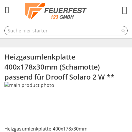
M
Heizgasumlenkplatte
400x178x30mm (Schamotte)
passend für Drooff Solaro 2 W **
Skip
to
the
end
of
the
Skip
images
to
Heizgasumlenkplatte 400x178x30mm
gallery