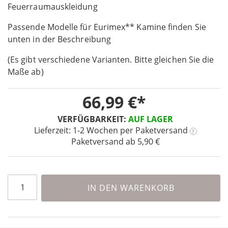
the
Feuerraumauskleidung
beginning
Passende Modelle für Eurimex** Kamine finden Sie
of
the
unten in der Beschreibung
images
(Es gibt verschiedene Varianten. Bitte gleichen Sie die
gallery
Maße ab)
66,99 €
VERFÜGBARKEIT:
AUF LAGER
Lieferzeit: 1-2 Wochen
per Paketversand
?
Paketversand ab 5,90 €
IN DEN WARENKORB