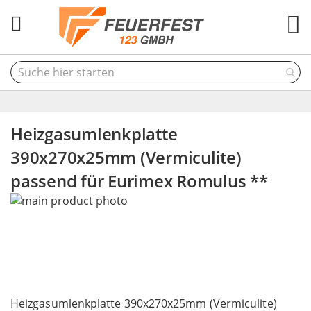
M
Heizgasumlenkplatte
390x270x25mm (Vermiculite)
passend für Eurimex Romulus **
Skip
to
the
end
of
the
Skip
images
to
Heizgasumlenkplatte 390x270x25mm (Vermiculite)
gallery