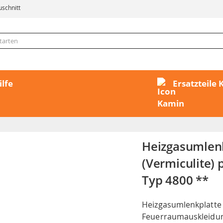
uschnitt
ilfe
Ersatzteile
Heizgasumlen
(Vermiculite) 
Typ 4800 **
Heizgasumlenkplatte
Feuerraumauskleidung