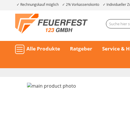
Rechnungskauf möglich
2% Vorkassenskonto
Individueller Z
Alle Produkte
Ratgeber
Service & H
Skip
to
the
end
of
the
Skip
images
to