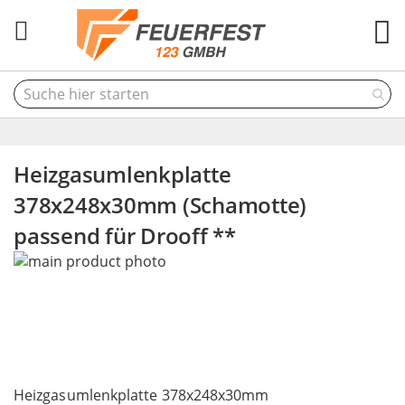
M
Heizgasumlenkplatte
378x248x30mm (Schamotte)
passend für Drooff **
Skip
to
the
end
of
the
Skip
images
to
Heizgasumlenkplatte 378x248x30mm
gallery