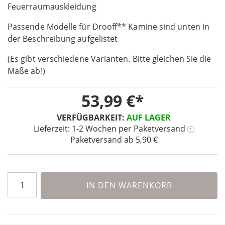
the
Feuerraumauskleidung
beginning
Passende Modelle für Drooff** Kamine sind unten in
of
the
der Beschreibung aufgelistet
images
(Es gibt verschiedene Varianten. Bitte gleichen Sie die
gallery
Maße ab!)
53,99 €
VERFÜGBARKEIT:
AUF LAGER
Lieferzeit: 1-2 Wochen
per Paketversand
?
Paketversand ab 5,90 €
IN DEN WARENKORB