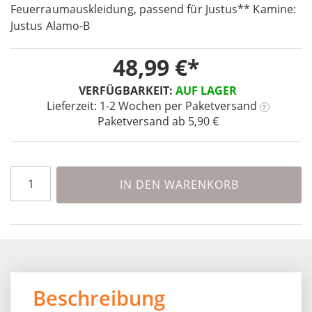
the
Feuerraumauskleidung, passend für Justus** Kamine:
beginning
Justus Alamo-B
of
the
48,99 €
images
gallery
VERFÜGBARKEIT:
AUF LAGER
Lieferzeit: 1-2 Wochen
per Paketversand
?
Paketversand ab 5,90 €
IN DEN WARENKORB
Beschreibung