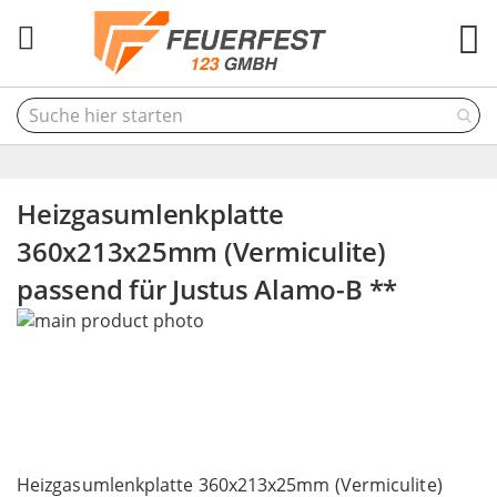
M
Heizgasumlenkplatte
360x213x25mm (Vermiculite)
passend für Justus Alamo-B **
Skip
to
the
end
of
the
Skip
images
to
Heizgasumlenkplatte 360x213x25mm (Vermiculite)
gallery