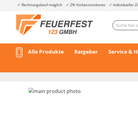
Rechnungskauf möglich
2% Vorkassenskonto
Individueller Z
Alle Produkte
Ratgeber
Service & H
Skip
to
the
end
of
the
Skip
images
to