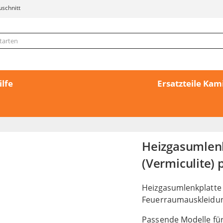
uschnitt
ilfe
Ersatzteile Ka
Heizgasumlen
(Vermiculite) 
Heizgasumlenkplatte
Feuerraumauskleidu
Passende Modelle für