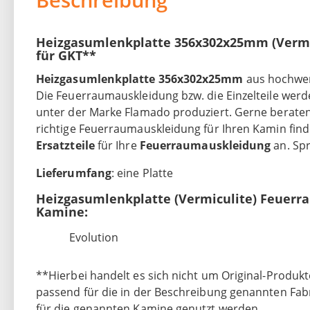
Heizgasumlenkplatte 356x302x25mm (Vermi
für GKT**
Heizgasumlenkplatte 356x302x25mm
aus hochwe
Die Feuerraumauskleidung bzw. die Einzelteile we
unter der Marke Flamado produziert. Gerne beraten w
richtige Feuerraumauskleidung für Ihren Kamin find
Ersatzteile
für Ihre
Feuerraumauskleidung
an. Sp
Lieferumfang
: eine Platte
Heizgasumlenkplatte (Vermiculite) Feuerr
Kamine:
Evolution
**Hierbei handelt es sich nicht um Original-Produkt
passend für die in der Beschreibung genannten Fab
für die genannten Kamine genutzt werden.