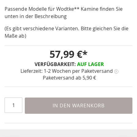
the
Passende Modelle für Wodtke** Kamine finden Sie
beginning
unten in der Beschreibung
of
the
(Es gibt verschiedene Varianten. Bitte gleichen Sie die
images
Maße ab)
gallery
57,99 €
VERFÜGBARKEIT:
AUF LAGER
Lieferzeit: 1-2 Wochen
per Paketversand
?
Paketversand ab 5,90 €
IN DEN WARENKORB