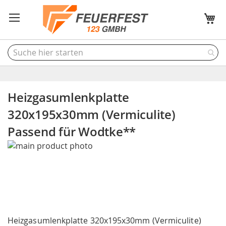
M
Heizgasumlenkplatte
320x195x30mm (Vermiculite)
Passend für Wodtke**
Skip
to
the
end
of
the
Skip
images
to
Heizgasumlenkplatte 320x195x30mm (Vermiculite)
gallery