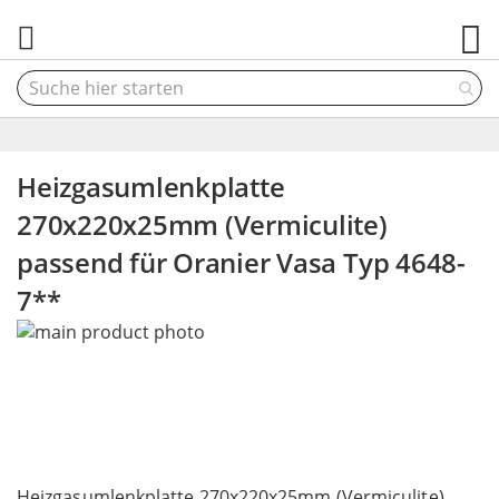
M
Heizgasumlenkplatte
270x220x25mm (Vermiculite)
passend für Oranier Vasa Typ 4648-
7**
Skip
to
the
end
of
the
Skip
images
to
Heizgasumlenkplatte 270x220x25mm (Vermiculite)