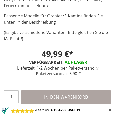
gallery
the
Feuerraumauskleidung
beginning
Passende Modelle für Oranier** Kamine finden Sie
of
the
unten in der Beschreibung
images
(Es gibt verschiedene Varianten. Bitte gleichen Sie die
gallery
Maße ab!)
49,99 €
VERFÜGBARKEIT:
AUF LAGER
Lieferzeit: 1-2 Wochen
per Paketversand
?
Paketversand ab 5,90 €
IN DEN WARENKORB
✕