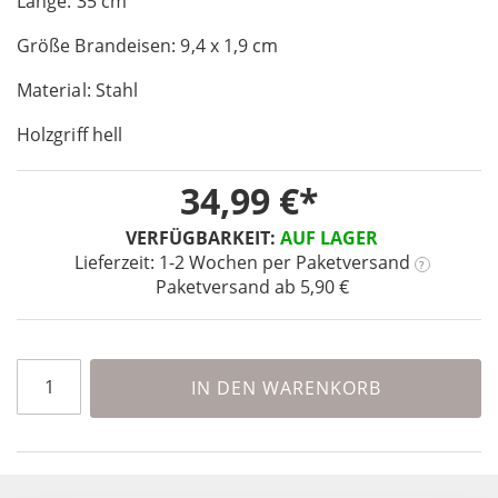
Länge: 35 cm
the
images
Größe Brandeisen: 9,4 x 1,9 cm
gallery
Material: Stahl
Holzgriff hell
34,99 €
VERFÜGBARKEIT:
AUF LAGER
Lieferzeit: 1-2 Wochen
per Paketversand
?
Paketversand ab 5,90 €
IN DEN WARENKORB