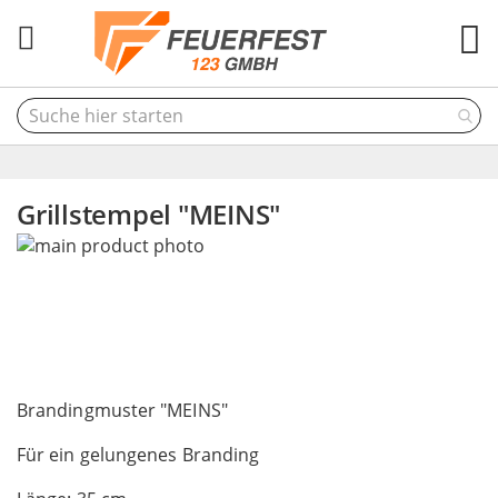
M
Grillstempel "MEINS"
Skip
to
the
end
of
the
Skip
images
to
Brandingmuster "MEINS"
gallery
the
Für ein gelungenes Branding
beginning
of