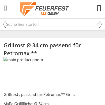
M
Grillrost Ø 34 cm passend für
Petromax **
Skip
to
the
end
of
the
Skip
images
to
Grillrost : passend für Petromax** Grills
gallery
the
Maße Grillfläche: Ø 34 cm
beginning