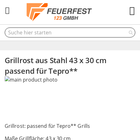
M
Grillrost aus Stahl 43 x 30 cm
passend für Tepro**
Skip
to
the
end
of
the
Skip
images
to
Grillrost: passend für Tepro** Grills
gallery
the
Maße Grillfläche: 43 x 30 cm
beginning