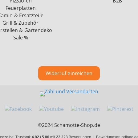
Pizzaöfen
B2B
Feuerplatten
Kamin & Ersatzteile
Grill & Zubehör
rstellen & Gartendeko
Sale %
Widerruf einreichen
©2024 Schamotte-Shop.de
eeze bei Trustami:
4.82 / 5.00
mit
22.223
Bewertungen
|
Bewertungsgrundlage des