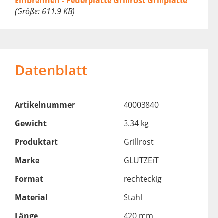
Einbrennen - Feuerplatte Grillrost Grillplatte
(Größe: 611.9 KB)
Datenblatt
Artikelnummer
40003840
Gewicht
3.34 kg
Produktart
Grillrost
Marke
GLUTZEiT
Format
rechteckig
Material
Stahl
Länge
420 mm