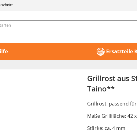
uschnitt
ilfe
Ersatzteile
Grillrost aus 
Taino**
Grillrost: passend für
Maße Grillfläche: 42 
Stärke: ca. 4 mm