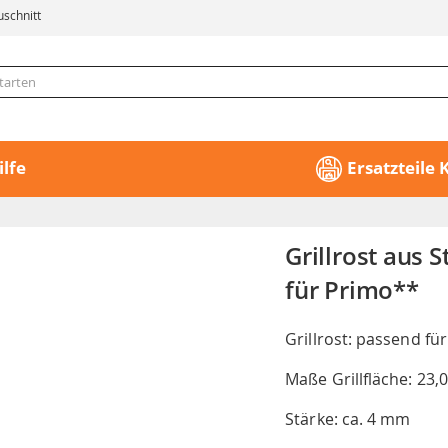
uschnitt
ilfe
Ersatzteile
Grillrost aus 
für Primo**
Grillrost: passend fü
Maße Grillfläche: 23,
Stärke: ca. 4 mm