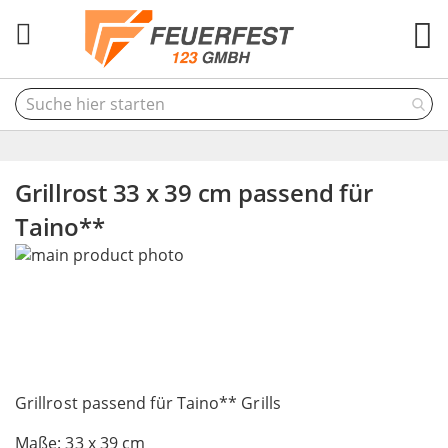
M
Grillrost 33 x 39 cm passend für
Taino**
Skip
to
the
end
of
the
Skip
images
to
Grillrost passend für Taino** Grills
gallery
the
Maße: 33 x 39 cm
beginning