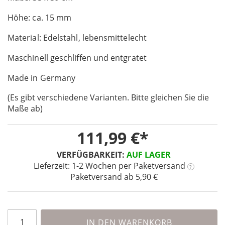
of
Höhe: ca. 15 mm
the
images
Material: Edelstahl, lebensmittelecht
gallery
Maschinell geschliffen und entgratet
Made in Germany
(Es gibt verschiedene Varianten. Bitte gleichen Sie die
Maße ab)
111,99 €
VERFÜGBARKEIT:
AUF LAGER
Lieferzeit: 1-2 Wochen
per Paketversand
?
Paketversand ab 5,90 €
IN DEN WARENKORB