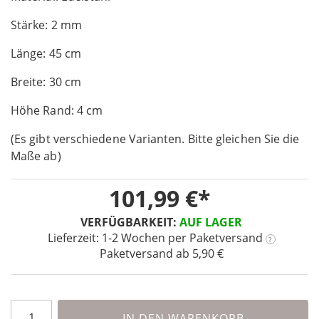
of
Stärke: 2 mm
the
images
Länge: 45 cm
gallery
Breite: 30 cm
Höhe Rand: 4 cm
(Es gibt verschiedene Varianten. Bitte gleichen Sie die
Maße ab)
101,99 €
VERFÜGBARKEIT:
AUF LAGER
Lieferzeit: 1-2 Wochen
per Paketversand
?
Paketversand ab 5,90 €
IN DEN WARENKORB