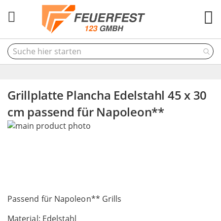
M
Grillplatte Plancha Edelstahl 45 x 30
cm passend für Napoleon**
Skip
to
the
end
of
the
Skip
images
to
Passend für Napoleon** Grills
gallery
the
Material: Edelstahl
beginning