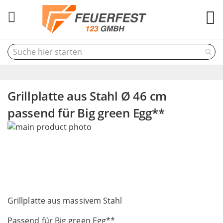
M
Grillplatte aus Stahl Ø 46 cm
passend für Big green Egg**
Skip
to
the
end
of
the
Skip
images
to
Grillplatte aus massivem Stahl
gallery
the
Passend für Big green Egg**
beginning