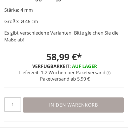
of
Stärke: 4 mm
the
images
Größe: Ø 46 cm
gallery
Es gibt verschiedene Varianten. Bitte gleichen Sie die
Maße ab!
58,99 €
VERFÜGBARKEIT:
AUF LAGER
Lieferzeit: 1-2 Wochen
per Paketversand
?
Paketversand ab 5,90 €
IN DEN WARENKORB