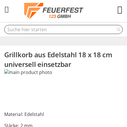
M
Grillkorb aus Edelstahl 18 x 18 cm
universell einsetzbar
Skip
to
the
end
of
the
Skip
images
to
Material: Edelstahl
gallery
the
Stärke: 2 mm
beginning