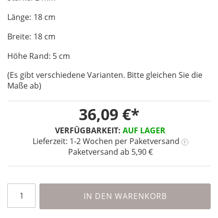
of
Länge: 18 cm
the
images
Breite: 18 cm
gallery
Höhe Rand: 5 cm
(Es gibt verschiedene Varianten. Bitte gleichen Sie die
Maße ab)
36,09 €
VERFÜGBARKEIT:
AUF LAGER
Lieferzeit: 1-2 Wochen
per Paketversand
?
Paketversand ab 5,90 €
IN DEN WARENKORB