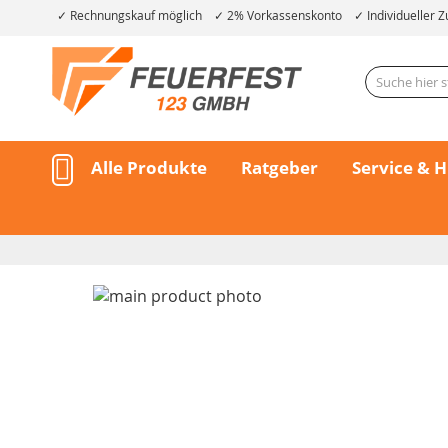
Rechnungskauf möglich
2% Vorkassenskonto
Individueller Z
Alle Produkte
Ratgeber
Service & H
Skip
to
the
end
of
the
Skip
images
to