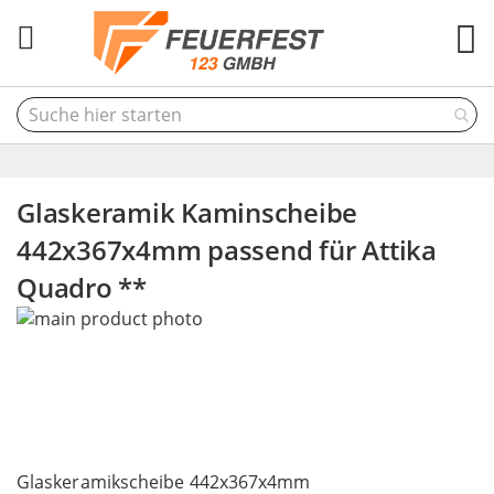
M
Glaskeramik Kaminscheibe
442x367x4mm passend für Attika
Quadro **
Skip
to
the
end
of
the
Skip
images
to
Glaskeramikscheibe 442x367x4mm
gallery