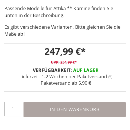
the
Passende Modelle für Attika ** Kamine finden Sie
beginning
unten in der Beschreibung.
of
the
Es gibt verschiedene Varianten. Bitte gleichen Sie die
images
Maße ab!
gallery
247,99 €
254,99 €
VERFÜGBARKEIT:
AUF LAGER
Lieferzeit: 1-2 Wochen
per Paketversand
?
Paketversand ab 5,90 €
IN DEN WARENKORB