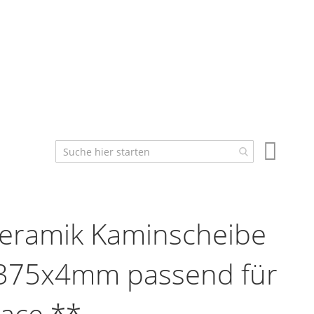
Mein W
eramik Kaminscheibe
375x4mm passend für
lace **