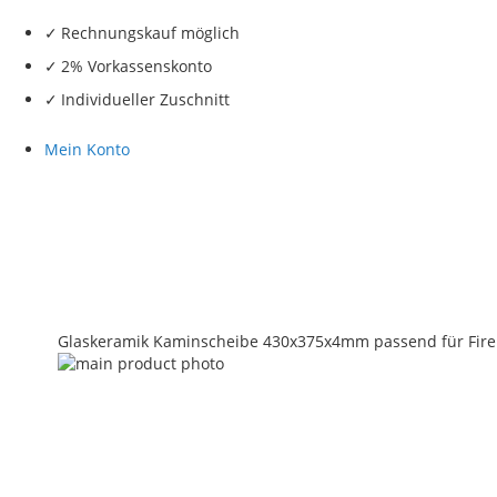
Rechnungskauf möglich
2% Vorkassenskonto
Individueller Zuschnitt
Mein Konto
Glaskeramik Kaminscheibe 430x375x4mm passend für Fire
Skip
to
the
end
of
the
images