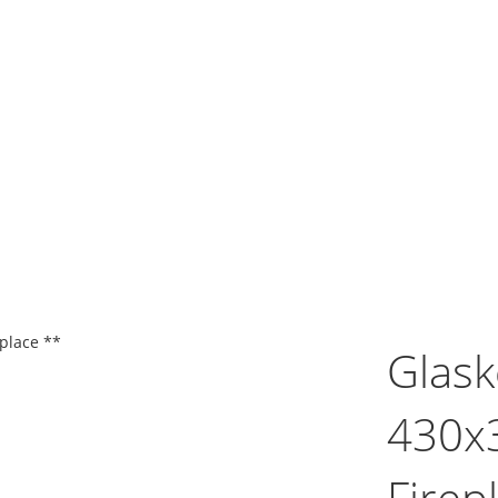
place **
Glask
430x
Firep