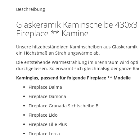
Skip
gallery
to
Beschreibung
the
beginning
Glaskeramik Kaminscheibe 430x3
of
Fireplace ** Kamine
the
images
gallery
Unsere hitzebeständigen Kaminscheiben aus Glaskeramik s
ein Höchstmaß an Strahlungswärme ab.
Die entstehende Wärmestrahlung im Brennraum wird opti
durchgelassen. So erwärmt sich gleichmäßig der ganze Ra
Kaminglas, passend für folgende Fireplace ** Modelle
Fireplace Dalma
Fireplace Damona
Fireplace Granada Sichtscheibe B
Fireplace Lido
Fireplace Lille Plus
Fireplace Lorca