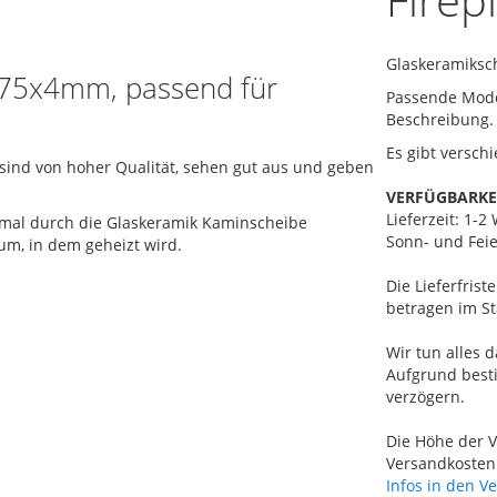
Glaskeramiks
75x4mm, passend für
Passende Model
Beschreibung.
Es gibt versch
ind von hoher Qualität, sehen gut aus und geben
VERFÜGBARKE
Lieferzeit: 1-
mal durch die Glaskeramik Kaminscheibe
Sonn- und Feie
um, in dem geheizt wird.
Die Lieferfris
betragen im St
Wir tun alles d
Aufgrund best
verzögern.
Die Höhe der V
Versandkosten 
Infos in den V