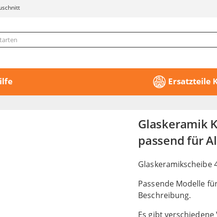
uschnitt
ilfe
Ersatzteile
Glaskeramik 
passend für A
Glaskeramikscheibe
Passende Modelle für
Beschreibung.
Es gibt verschiedene 