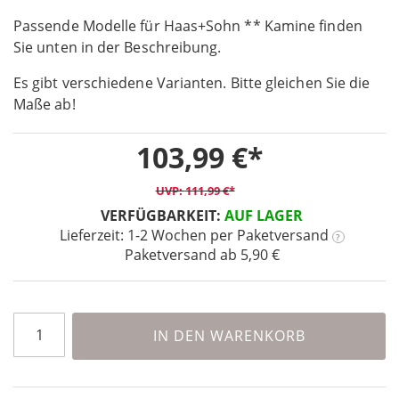
the
Passende Modelle für Haas+Sohn ** Kamine finden
beginning
Sie unten in der Beschreibung.
of
the
Es gibt verschiedene Varianten. Bitte gleichen Sie die
images
Maße ab!
gallery
103,99 €
111,99 €
VERFÜGBARKEIT:
AUF LAGER
Lieferzeit: 1-2 Wochen
per Paketversand
?
Paketversand ab 5,90 €
IN DEN WARENKORB