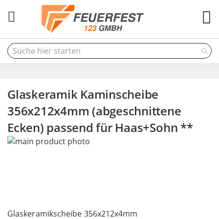
M
Glaskeramik Kaminscheibe
356x212x4mm (abgeschnittene
Ecken) passend für Haas+Sohn **
Skip
to
the
end
of
the
Skip
images
to
Glaskeramikscheibe 356x212x4mm
gallery