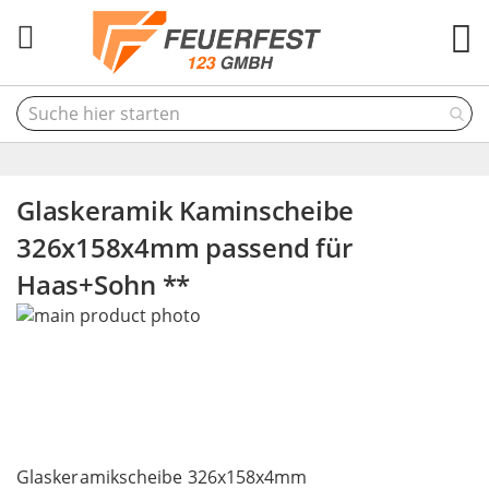
M
Glaskeramik Kaminscheibe
326x158x4mm passend für
Haas+Sohn **
Skip
to
the
end
of
the
Skip
images
to
Glaskeramikscheibe 326x158x4mm
gallery