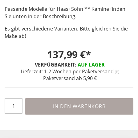
the
Passende Modelle für Haas+Sohn ** Kamine finden
beginning
Sie unten in der Beschreibung.
of
the
Es gibt verschiedene Varianten. Bitte gleichen Sie die
images
Maße ab!
gallery
137,99 €
VERFÜGBARKEIT:
AUF LAGER
Lieferzeit: 1-2 Wochen
per Paketversand
?
Paketversand ab 5,90 €
IN DEN WARENKORB