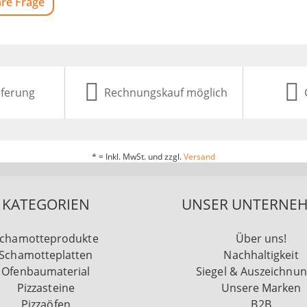
hre Frage
eferung
Rechnungskauf möglich
* = Inkl. MwSt. und zzgl.
Versand
KATEGORIEN
UNSER UNTERNE
chamotteprodukte
Über uns!
Schamotteplatten
Nachhaltigkeit
Ofenbaumaterial
Siegel & Auszeichnu
Pizzasteine
Unsere Marken
Pizzaöfen
B2B