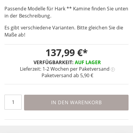
the
Passende Modelle für Hark ** Kamine finden Sie unten
beginning
in der Beschreibung.
of
the
Es gibt verschiedene Varianten. Bitte gleichen Sie die
images
Maße ab!
gallery
137,99 €
VERFÜGBARKEIT:
AUF LAGER
Lieferzeit: 1-2 Wochen
per Paketversand
?
Paketversand ab 5,90 €
IN DEN WARENKORB