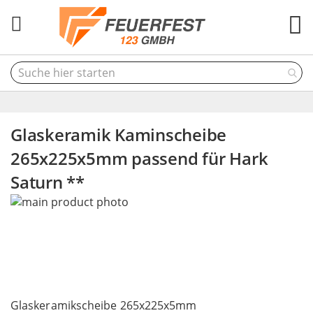
M
Glaskeramik Kaminscheibe
265x225x5mm passend für Hark
Saturn **
Skip
to
the
end
of
the
Skip
images
to
Glaskeramikscheibe 265x225x5mm
gallery