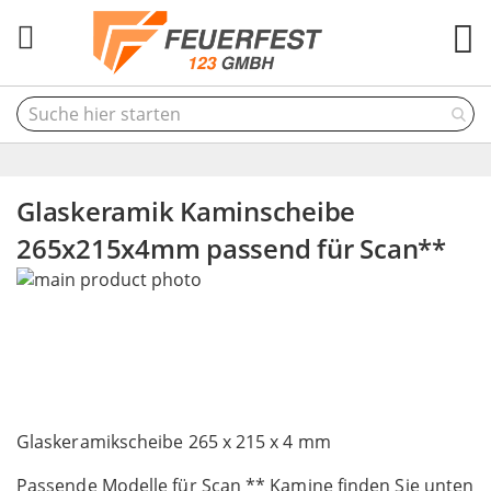
M
Glaskeramik Kaminscheibe
265x215x4mm passend für Scan**
Skip
to
the
end
of
the
Skip
images
to
Glaskeramikscheibe 265 x 215 x 4 mm
gallery
the
Passende Modelle für Scan ** Kamine finden Sie unten
beginning