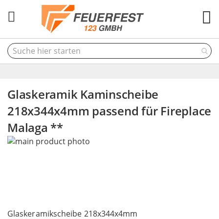
M
Glaskeramik Kaminscheibe
218x344x4mm passend für Fireplace
Malaga **
Skip
to
the
end
of
the
Skip
images
to
Glaskeramikscheibe 218x344x4mm
gallery