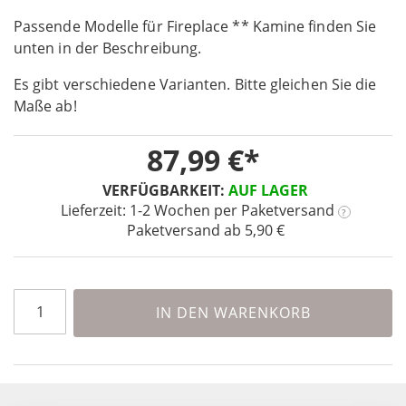
the
Passende Modelle für Fireplace ** Kamine finden Sie
beginning
unten in der Beschreibung.
of
the
Es gibt verschiedene Varianten. Bitte gleichen Sie die
images
Maße ab!
gallery
87,99 €
VERFÜGBARKEIT:
AUF LAGER
Lieferzeit: 1-2 Wochen
per Paketversand
?
Paketversand ab 5,90 €
IN DEN WARENKORB