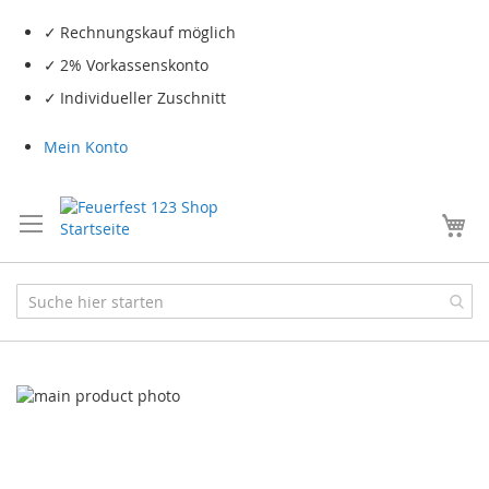
Rechnungskauf möglich
2% Vorkassenskonto
Individueller Zuschnitt
Mein Konto
Me
Skip
to
the
end
of