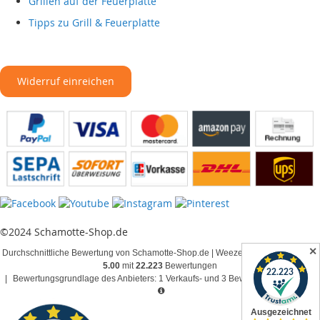
Grillen auf der Feuerplatte
Tipps zu Grill & Feuerplatte
Widerruf einreichen
©2024 Schamotte-Shop.de
✕
Durchschnittliche Bewertung von Schamotte-Shop.de | Weeze bei Trustami:
4.82 /
5.00
mit
22.223
Bewertungen
|
Bewertungsgrundlage des Anbieters: 1 Verkaufs- und 3 Bewertungsplattformen