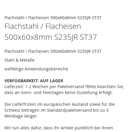
the
images
Skip
gallery
to
Flachstahl / Flacheisen 500x60x8mm S235JR ST37
the
Flachstahl / Flacheisen
beginning
500x60x8mm S235JR ST37
of
the
images
Flachstahl / Flacheisen 500x60x8mm S235JR ST37
gallery
Stahl & Metalle
vielfältige Anwendungsbereiche
VERFÜGBARKEIT:
AUF LAGER
Lieferzeit: 1-2 Wochen
per Paketversand
?
Bitte beachten Sie,
dass an Sonn- und Feiertagen keine Zustellung erfolgt.
Die Lieferfristen im europäischen Ausland sowie für die
Schweiz betragen im Standardpaketversand bis zu 3
Werktage länger.
Wir tun alles dafür, dass Ihr Artikel pünktlich bei Ihnen