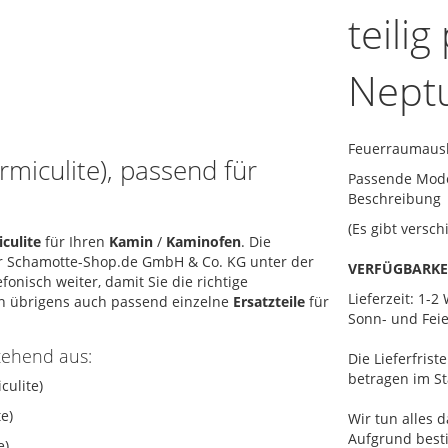
teili
Neptu
Feuerraumauskl
rmiculite), passend für
Passende Mode
Beschreibung
(Es gibt versch
culite
für Ihren
Kamin
/
Kaminofen
. Die
er Schamotte-Shop.de GmbH & Co. KG unter der
VERFÜGBARKE
onisch weiter, damit Sie die richtige
Lieferzeit: 1-
en übrigens auch passend einzelne
Ersatzteile
für
Sonn- und Feie
stehend aus:
Die Lieferfris
betragen im St
culite)
e)
Wir tun alles d
Aufgrund best
e)