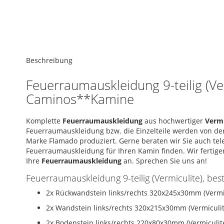
the
end
of
the
images
Skip
gallery
to
Beschreibung
the
beginning
Feuerraumauskleidung 9-teilig (Ve
of
Caminos**Kamine
the
images
gallery
Komplette
Feuerraumauskleidung
aus hochwertiger
Vermi
Feuerraumauskleidung bzw. die Einzelteile werden von d
Marke Flamado produziert. Gerne beraten wir Sie auch telef
Feuerraumauskleidung für Ihren Kamin finden. Wir fertig
Ihre
Feuerraumauskleidung
an. Sprechen Sie uns an!
Feuerraumauskleidung 9-teilig (Vermiculite), be
2x Rückwandstein links/rechts 320x245x30mm (Vermi
2x Wandstein links/rechts 320x215x30mm (Vermiculit
2x Bodenstein links/rechts 220x80x30mm (Vermiculit