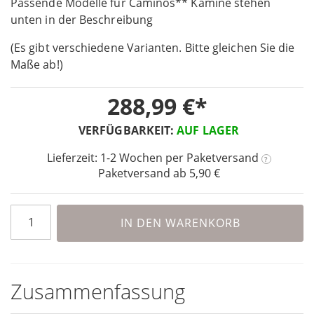
Passende Modelle für Caminos** Kamine stehen
beginning
unten in der Beschreibung
of
the
(Es gibt verschiedene Varianten. Bitte gleichen Sie die
images
Maße ab!)
gallery
288,99 €
VERFÜGBARKEIT:
AUF LAGER
Lieferzeit: 1-2 Wochen
per Paketversand
?
Paketversand ab 5,90 €
IN DEN WARENKORB
Zusammenfassung