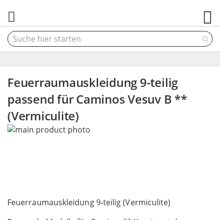
M
Feuerraumauskleidung 9-teilig
passend für Caminos Vesuv B **
(Vermiculite)
Skip
to
the
end
of
the
Skip
images
to
Feuerraumauskleidung 9-teilig (Vermiculite)
gallery
the