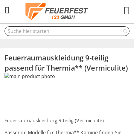
M
Feuerraumauskleidung 9-teilig
passend für Thermia** (Vermiculite)
Skip
to
the
end
of
the
Skip
images
to
Feuerraumauskleidung 9-teilig (Vermiculite)
gallery
the
Passende Modelle für Thermia** Kamine finden Sie
beginning