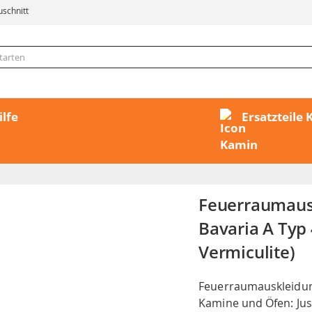
uschnitt
ilfe
Ersatzteile
Feuerraumauskl
Bavaria A Typ 
Vermiculite)
Feuerraumauskleidung
Kamine und Öfen: Just