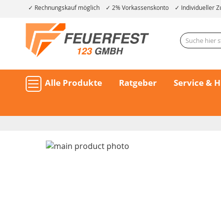
Rechnungskauf möglich
2% Vorkassenskonto
Individueller Z
Alle Produkte
Ratgeber
Service & H
Skip
to
the
end
of
the
Skip
images
to