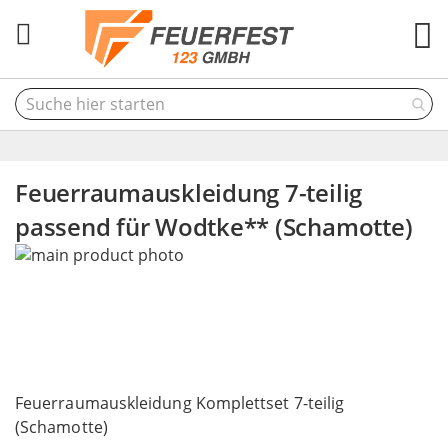
M
Feuerraumauskleidung 7-teilig
passend für Wodtke** (Schamotte)
Skip
to
the
end
of
the
Skip
images
to
Feuerraumauskleidung Komplettset 7-teilig
gallery
the
(Schamotte)
beginning