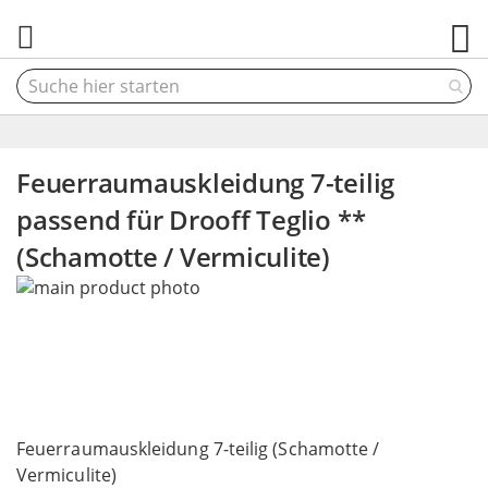
M
Feuerraumauskleidung 7-teilig
passend für Drooff Teglio **
(Schamotte / Vermiculite)
Skip
to
the
end
of
the
Skip
images
to
Feuerraumauskleidung 7-teilig (Schamotte /
gallery
the
Vermiculite)