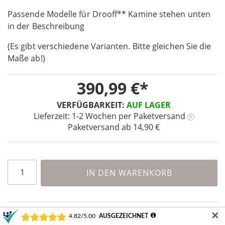
beginning
Passende Modelle für Drooff** Kamine stehen unten
of
the
in der Beschreibung
images
(Es gibt verschiedene Varianten. Bitte gleichen Sie die
gallery
Maße ab!)
390,99 €
VERFÜGBARKEIT:
AUF LAGER
Lieferzeit: 1-2 Wochen
per Paketversand
?
Paketversand ab 14,90 €
IN DEN WARENKORB
✕