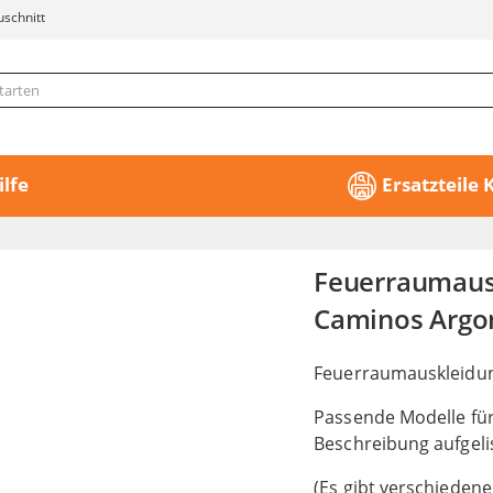
uschnitt
ilfe
Ersatzteile
Feuerraumausk
Caminos Argon
Feuerraumauskleidung
Passende Modelle fü
Beschreibung aufgeli
(Es gibt verschiedene