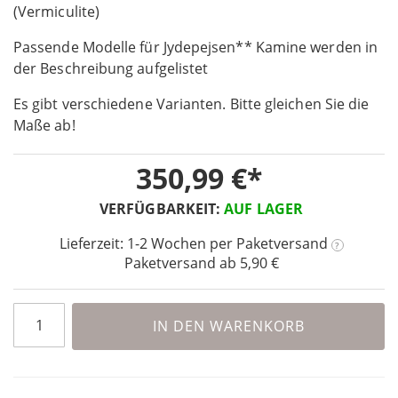
the
(Vermiculite)
beginning
Passende Modelle für Jydepejsen** Kamine werden in
of
the
der Beschreibung aufgelistet
images
Es gibt verschiedene Varianten. Bitte gleichen Sie die
gallery
Maße ab!
350,99 €
VERFÜGBARKEIT:
AUF LAGER
Lieferzeit: 1-2 Wochen
per Paketversand
?
Paketversand ab 5,90 €
IN DEN WARENKORB