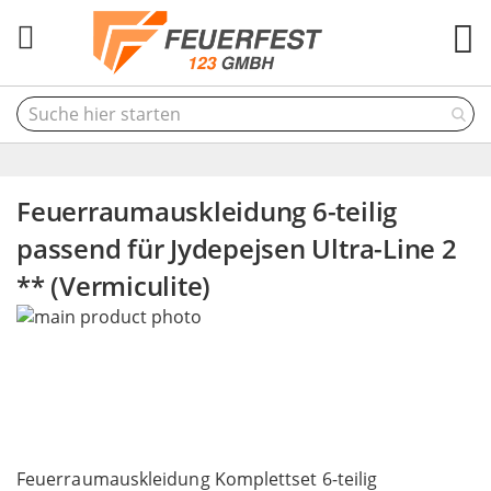
M
Feuerraumauskleidung 6-teilig
passend für Jydepejsen Ultra-Line 2
** (Vermiculite)
Skip
to
the
end
of
the
Skip
images
to
Feuerraumauskleidung Komplettset 6-teilig
gallery