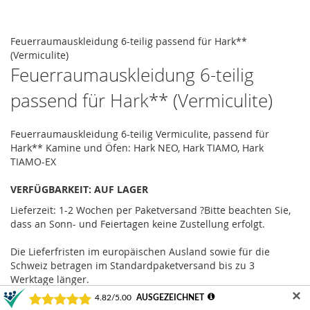
the
images
Skip
gallery
to
Feuerraumauskleidung 6-teilig passend für Hark**
the
(Vermiculite)
beginning
Feuerraumauskleidung 6-teilig
of
passend für Hark** (Vermiculite)
the
images
gallery
Feuerraumauskleidung 6-teilig Vermiculite, passend für
Hark** Kamine und Öfen: Hark NEO, Hark TIAMO, Hark
TIAMO-EX
VERFÜGBARKEIT:
AUF LAGER
Lieferzeit: 1-2 Wochen
per Paketversand
?
Bitte beachten Sie,
dass an Sonn- und Feiertagen keine Zustellung erfolgt.
Die Lieferfristen im europäischen Ausland sowie für die
Schweiz betragen im Standardpaketversand bis zu 3
Werktage länger.
✕
Wir tun alles dafür, dass Ihr Artikel pünktlich bei Ihnen