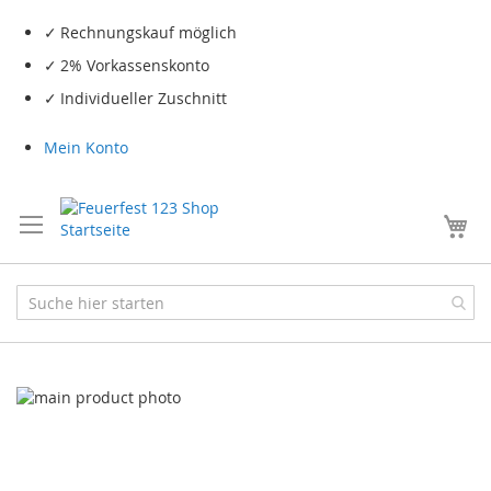
Rechnungskauf möglich
2% Vorkassenskonto
Individueller Zuschnitt
Mein Konto
Me
Skip
to
the
end
of