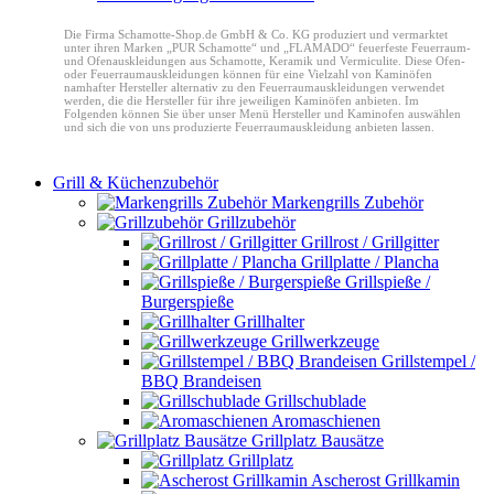
Die Firma Schamotte-Shop.de GmbH & Co. KG produziert und vermarktet
unter ihren Marken „PUR Schamotte“ und „FLAMADO“ feuerfeste Feuerraum-
und Ofenauskleidungen aus Schamotte, Keramik und Vermiculite. Diese Ofen-
oder Feuerraumauskleidungen können für eine Vielzahl von Kaminöfen
namhafter Hersteller alternativ zu den Feuerraumauskleidungen verwendet
werden, die die Hersteller für ihre jeweiligen Kaminöfen anbieten. Im
Folgenden können Sie über unser Menü Hersteller und Kaminofen auswählen
und sich die von uns produzierte Feuerraumauskleidung anbieten lassen.
Grill & Küchenzubehör
Markengrills Zubehör
Grillzubehör
Grillrost / Grillgitter
Grillplatte / Plancha
Grillspieße /
Burgerspieße
Grillhalter
Grillwerkzeuge
Grillstempel /
BBQ Brandeisen
Grillschublade
Aromaschienen
Grillplatz Bausätze
Grillplatz
Ascherost Grillkamin