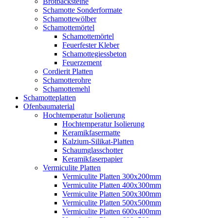
Brotbacksteine
Schamotte Sonderformate
Schamottewölber
Schamottemörtel
Schamottemörtel
Feuerfester Kleber
Schamottegiessbeton
Feuerzement
Cordierit Platten
Schamotterohre
Schamottemehl
Schamotteplatten
Ofenbaumaterial
Hochtemperatur Isolierung
Hochtemperatur Isolierung
Keramikfasermatte
Kalzium-Silikat-Platten
Schaumglasschotter
Keramikfaserpapier
Vermiculite Platten
Vermiculite Platten 300x200mm
Vermiculite Platten 400x300mm
Vermiculite Platten 500x300mm
Vermiculite Platten 500x500mm
Vermiculite Platten 600x400mm