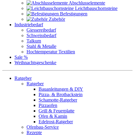
Abschlusselemente
Leichtbauschornsteine
Befestigungen
Zubehör
Industriebedarf
Giessereibedarf
Schweissbedarf
Talkum
Stahl & Metalle
Hochtemperatur Textilien
Sale %
Weihnachtsgeschenke
Ratgeber
Ratgeber
Bauanleitungen & DIY
Pizza- & Brotbackstein
Schamotte-Ratgeber
Pizzaofen
Grill & Feuerplatte
Ofen & Kamin
Edelrost-Ratgeber
Ofenbau-Service
Rezepte