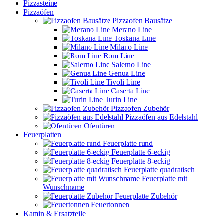
Pizzasteine
Pizzaöfen
Pizzaofen Bausätze
Merano Line
Toskana Line
Milano Line
Rom Line
Salerno Line
Genua Line
Tivoli Line
Caserta Line
Turin Line
Pizzaofen Zubehör
Pizzaöfen aus Edelstahl
Ofentüren
Feuerplatten
Feuerplatte rund
Feuerplatte 6-eckig
Feuerplatte 8-eckig
Feuerplatte quadratisch
Feuerplatte mit
Wunschname
Feuerplatte Zubehör
Feuertonnen
Kamin & Ersatzteile