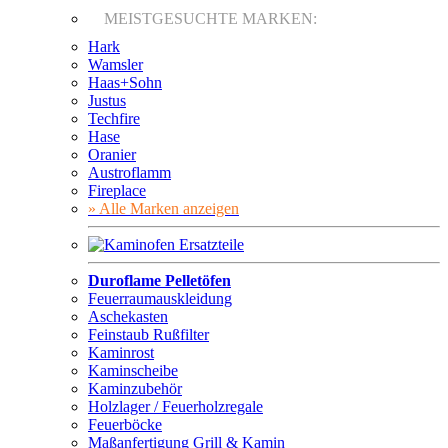
MEISTGESUCHTE MARKEN:
Hark
Wamsler
Haas+Sohn
Justus
Techfire
Hase
Oranier
Austroflamm
Fireplace
» Alle Marken anzeigen
Duroflame Pelletöfen
Feuerraumauskleidung
Aschekasten
Feinstaub Rußfilter
Kaminrost
Kaminscheibe
Kaminzubehör
Holzlager / Feuerholzregale
Feuerböcke
Maßanfertigung Grill & Kamin