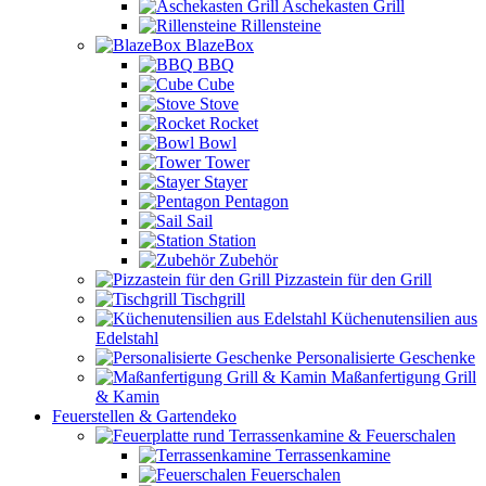
Aschekasten Grill
Rillensteine
BlazeBox
BBQ
Cube
Stove
Rocket
Bowl
Tower
Stayer
Pentagon
Sail
Station
Zubehör
Pizzastein für den Grill
Tischgrill
Küchenutensilien aus
Edelstahl
Personalisierte Geschenke
Maßanfertigung Grill
& Kamin
Feuerstellen & Gartendeko
Terrassenkamine & Feuerschalen
Terrassenkamine
Feuerschalen